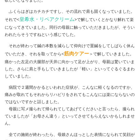
欲しいとなりました。
ふくらはぎはカチカチですし、その流れで肩も固くなっていました。
皇希水・リペアクリーム
それで<
>で解していくとかなり解れて楽
になってきていました。同行の母親に触っていただきましたが、そうい
われたらそうですねという感じでした。
それが終わって鍼の本数を減らして仰向けで置鍼をしてしばらく休ん
筋肉ケアー
でいただき、それを取ってから<
＞で解していきました。
痛かった左足の大腿部が天井に向かって足が上がり、母親は驚いていま
した。さらに肩と手もしていきましたが「軽い」といってぐるぐるまわ
していました。
病院で２週間かかるといわれた症状が、こんなに軽くなるのですか、
痛みが取れてもそれからリハビリをされてもこんなには楽にならないの
ではないですかと話しました。
母親に写メ撮られて帰られてしてあげてくださいと言ったら、撮られ
ていましたが「お母さん違う」といってさせてもらえないかもしれませ
ん。
全ての施術が終わったら、母娘さんほっとした表情になられて笑顔が