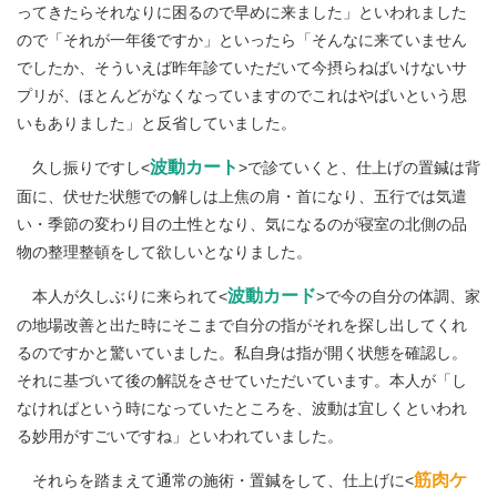
ってきたらそれなりに困るので早めに来ました」といわれました
ので「それが一年後ですか」といったら「そんなに来ていません
でしたか、そういえば昨年診ていただいて今摂らねばいけないサ
プリが、ほとんどがなくなっていますのでこれはやばいという思
いもありました」と反省していました。
波動カート
久し振りですし<
>で診ていくと、仕上げの置鍼は背
面に、伏せた状態での解しは上焦の肩・首になり、五行では気遣
い・季節の変わり目の土性となり、気になるのが寝室の北側の品
物の整理整頓をして欲しいとなりました。
波動カード
本人が久しぶりに来られて<
>で今の自分の体調、家
の地場改善と出た時にそこまで自分の指がそれを探し出してくれ
るのですかと驚いていました。私自身は指が開く状態を確認し。
それに基づいて後の解説をさせていただいています。本人が「し
なければという時になっていたところを、波動は宜しくといわれ
る妙用がすごいですね」といわれていました。
筋肉ケ
それらを踏まえて通常の施術・置鍼をして、仕上げに<